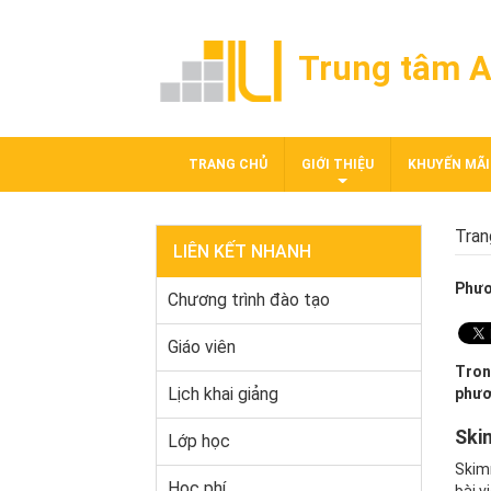
Trung tâm A
TRANG CHỦ
GIỚI THIỆU
KHUYẾN MÃI
Tran
LIÊN KẾT NHANH
Phươ
Chương trình đào tạo
Giáo viên
Trong
Lịch khai giảng
phươ
Ski
Lớp học
Skimm
Học phí