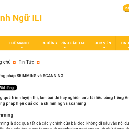
nh Ngữ ILI
THẾ MẠNH ILI
CHƯƠNG TRÌNH ĐÀO TẠO
HỌC VIÊN
TIN 
g chủ
Tin Tức
ng pháp SKIMMING và SCANNING
 quá trình luyện thi, làm bài thi hay nghiên cứu tài liệu bằng tiếng
ng pháp hiệu quả đó là skimming và scanning
mming
ing là đọc qua tất cả các ý chính của bài đọc, không đi sâu vào nội d