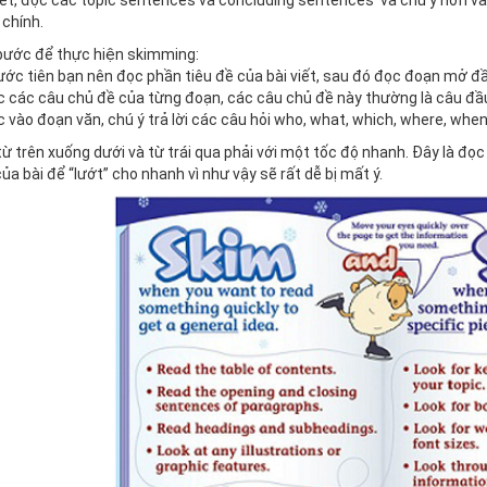
viết, đọc các topic sentences và concluding sentences và chú ý hơn v
chính.
bước để thực hiện skimming:
ớc tiên bạn nên đọc phần tiêu đề của bài viết, sau đó đọc đoạn mở đầu
 các câu chủ đề của từng đoạn, các câu chủ đề này thường là câu đầu
 vào đoạn văn, chú ý trả lời các câu hỏi who, what, which, where, when
ừ trên xuống dưới và từ trái qua phải với một tốc độ nhanh. Đây là đọ
ủa bài để “lướt” cho nhanh vì như vậy sẽ rất dễ bị mất ý.