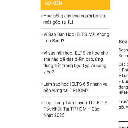
SỰ KIỆN
Học tiếng anh cho người bỏ lâu,
mất gốc tại ILI
Vì Sao Bạn Học IELTS Mãi Không
Lên Band?
Sca
Scann
Vì sao nên học IELTS và học như
Scann
thế nào để đạt điểm cao, ứng
Các 
dụng tốt trong học tập và công
+ Phâ
việc?
+ Luô
+ Dừn
Làm sao học IELTS 6.5 nhanh và
đang 
bền vững tại TP.HCM?
dễ kh
Trướ
Top Trung Tâm Luyện Thi IELTS
giờ, 
Tốt Nhất Tại TP.HCM – Cập
Nhật 2025