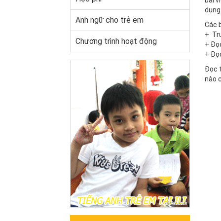
bài 
dung 
Anh ngữ cho trẻ em
Các 
+ Trư
Chương trình hoạt động
+ Đọc
+ Đọc
Đọc t
nào c