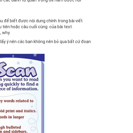
ào các danh từ quan trọng để nắm được nội
 để biết được nội dung chính trong bài viết.
 tiên hoặc câu cuối cùng của bài text.
, why.
c lấy ý nên các bạn không nên bỏ qua bất cứ đoạn