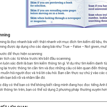
nning
ing là đọc nhanh bài viết thật nhanh với mục đích tìm kiếm dữ liệu, thôn
ing được áp dụng cho các dạng bài như True – False – Not given, mul
bước để thực hiện scanning:
n tích các từ khóa trước khi bắt đầu scanning.
n luôn xác định là bạn tìm kiếm thông tin gì. Ví dụ như tìm kiếm danh t
g lại trước thông tin cần tìm và đọc những câu có liên quan đến thôn
muốn hỏi người đọc và trả lời câu hỏi. Bạn cần thực sự chú ý vào các c
iến bạn bối rối và nhầm lẫn đó.
c đây có thể bạn có thể không biết rằng mình đang
học đọc tiếng Anh
b
với thông tin trên, bạn có thể sử dụng 2 phương pháp thường xuyên hơn.