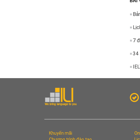
BÀI 
Bản
Lịc
7 đ
34 
IEL
Khuyến mãi
On
Chương trình đào tạo
Lị