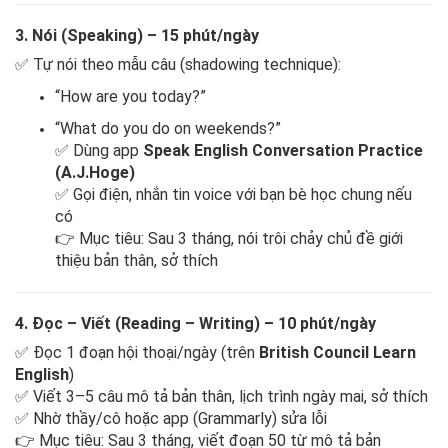
3. Nói (Speaking) – 15 phút/ngày
✅ Tự nói theo mẫu câu (shadowing technique):
“How are you today?”
“What do you do on weekends?”
✅ Dùng app
Speak English Conversation Practice
(A.J.Hoge)
✅ Gọi điện, nhắn tin voice với bạn bè học chung nếu
có
👉 Mục tiêu: Sau 3 tháng, nói trôi chảy chủ đề giới
thiệu bản thân, sở thích
4. Đọc – Viết (Reading – Writing) – 10 phút/ngày
✅ Đọc 1 đoạn hội thoại/ngày (trên
British Council Learn
English
)
✅ Viết 3–5 câu mô tả bản thân, lịch trình ngày mai, sở thích
✅ Nhờ thầy/cô hoặc app (Grammarly) sửa lỗi
👉 Mục tiêu: Sau 3 tháng, viết đoạn 50 từ mô tả bản