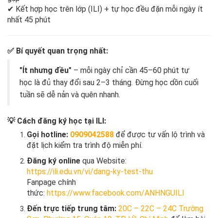
✔ Kết hợp học trên lớp (ILI) + tự học đều đặn mỗi ngày ít
nhất 45 phút
✅
Bí quyết quan trọng nhất:
"Ít nhưng đều"
– mỗi ngày chỉ cần 45–60 phút tự
học là đủ thay đổi sau 2–3 tháng. Đừng học dồn cuối
tuần sẽ dễ nản và quên nhanh.
💡
Cách đăng ký học tại ILI:
Gọi hotline:
0909042588
để được tư vấn lộ trình và
đặt lịch kiểm tra trình độ miễn phí.
Đăng ký online
qua Website:
https://ili.edu.vn/vi/dang-ky-test-th
u
Fanpage chính
thức:
https://www.facebook.com/ANHNGUILI
Đến trực tiếp trung tâm:
20C – 22C – 24C Trường