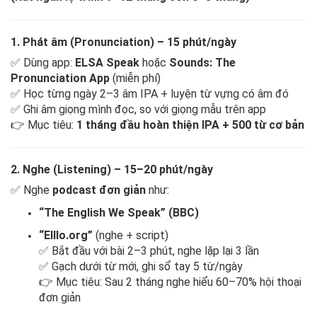
1. Phát âm (Pronunciation) – 15 phút/ngày
✅ Dùng app:
ELSA Speak
hoặc
Sounds: The
Pronunciation App
(miễn phí)
✅ Học từng ngày 2–3 âm IPA + luyện từ vựng có âm đó
✅ Ghi âm giọng mình đọc, so với giọng mẫu trên app
👉 Mục tiêu:
1 tháng đầu hoàn thiện IPA + 500 từ cơ bản
2. Nghe (Listening) – 15–20 phút/ngày
✅ Nghe
podcast đơn giản
như:
“The English We Speak” (BBC)
“Elllo.org”
(nghe + script)
✅ Bắt đầu với bài 2–3 phút, nghe lặp lại 3 lần
✅ Gạch dưới từ mới, ghi sổ tay 5 từ/ngày
👉 Mục tiêu: Sau 2 tháng nghe hiểu 60–70% hội thoại
đơn giản