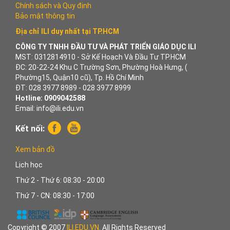
Chính sách và Quy định
Bảo mật thông tin
Địa chỉ ILI duy nhất tại TP.HCM
CÔNG TY TNHH ĐẦU TƯ VÀ PHÁT TRIỂN GIÁO DỤC ILI
MST: 0312814910 - Sở Kế Hoạch Và Đầu Tư TP.HCM
ĐC: 20-22-24 Khu C Trường Sơn, Phường Hoà Hưng, (
Phường15, Quận10 cũ), Tp. Hồ Chí Minh
ĐT: 028 3977 8989 - 028 3977 8999
Hotline: 0909042588
Email: info@ili.edu.vn
Kết nối:
Xem bản đồ
Lịch học
Thứ 2 - Thứ 6: 08:30 - 20:00
Thứ 7 - CN: 08:30 - 17:00
Copyright © 2007
ILI.EDU.VN.
All Rights Reserved