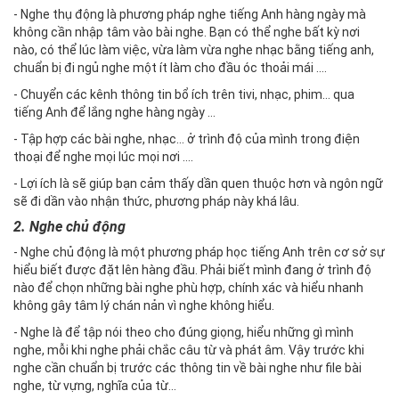
- Nghe thụ động là phương pháp nghe tiếng Anh hàng ngày mà
không cần nhập tâm vào bài nghe. Bạn có thể nghe bất kỳ nơi
nào, có thể lúc làm việc, vừa làm vừa nghe nhạc bằng tiếng anh,
chuẩn bị đi ngủ nghe một ít làm cho đầu óc thoải mái ….
- Chuyển các kênh thông tin bổ ích trên tivi, nhạc, phim… qua
tiếng Anh để lắng nghe hàng ngày …
- Tập hợp các bài nghe, nhạc… ở trình độ của mình trong điện
thoại để nghe mọi lúc mọi nơi ….
- Lợi ích là sẽ giúp bạn cảm thấy dần quen thuộc hơn và ngôn ngữ
sẽ đi dần vào nhận thức, phương pháp này khá lâu.
2.
Nghe chủ động
- Nghe chủ động là một phương pháp học tiếng Anh trên cơ sở sự
hiểu biết được đặt lên hàng đầu. Phải biết mình đang ở trình độ
nào để chọn những bài nghe phù hợp, chính xác và hiểu nhanh
không gây tâm lý chán nản vì nghe không hiểu.
- Nghe là để tập nói theo cho đúng giọng, hiểu những gì mình
nghe, mỗi khi nghe phải chắc câu từ và phát âm. Vậy trước khi
nghe cần chuẩn bị trước các thông tin về bài nghe như file bài
nghe, từ vựng, nghĩa của từ…