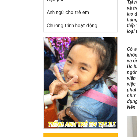
Tại 
và t
Anh ngữ cho trẻ em
lao 
hàng
Chương trình hoạt động
tiếp
loại
Có a
khôn
và ổ
Úc h
ngôn
viên
việc
phát
như 
dụng
Nên 