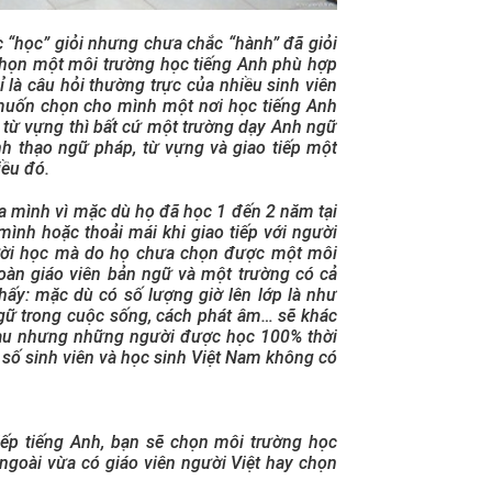
úc “học” giỏi nhưng chưa chắc “hành” đã giỏi
chọn một môi trường học tiếng Anh phù hợp
 là câu hỏi thường trực của nhiều sinh viên
 muốn chọn cho mình một nơi học tiếng Anh
 từ vựng thì bất cứ một trường dạy Anh ngữ
 thạo ngữ pháp, từ vựng và giao tiếp một
iều đó.
của mình vì mặc dù họ đã học 1 đến 2 năm tại
ình hoặc thoải mái khi giao tiếp với người
người học mà do họ chưa chọn được một môi
oàn giáo viên bản ngữ và một trường có cả
thấy: mặc dù có số lượng giờ lên lớp là như
ngữ trong cuộc sống, cách phát âm… sẽ khác
nhau nhưng những người được học 100% thời
a số sinh viên và học sinh Việt Nam không có
iếp tiếng Anh, bạn sẽ chọn môi trường học
ngoài vừa có giáo viên người Việt hay chọn