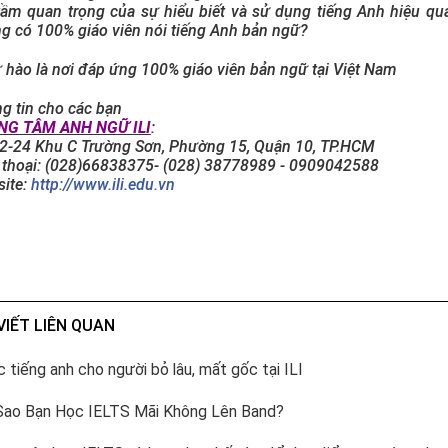
tầm quan trọng của sự hiểu biết và sử dụng tiếng Anh hiệu q
g có 100% giáo viên nói tiếng Anh bản ngữ?
tự hào là nơi đáp ứng 100% giáo viên bản ngữ tại Việt Nam
g tin cho các bạn
NG TÂM ANH NGỮ ILI
:
2-24 Khu C Trường Sơn, Phường 15, Quận 10, TP.HCM
 thoại: (028)66838375- (028) 38778989 - 0909042588
ite:
http://www.ili.edu.vn
VIẾT LIÊN QUAN
 tiếng anh cho người bỏ lâu, mất gốc tại ILI
Sao Bạn Học IELTS Mãi Không Lên Band?