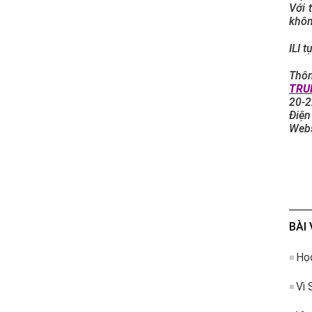
Với 
khôn
ILI 
Thôn
TRU
20-2
Điện
Webs
BÀI 
Học
Vì 