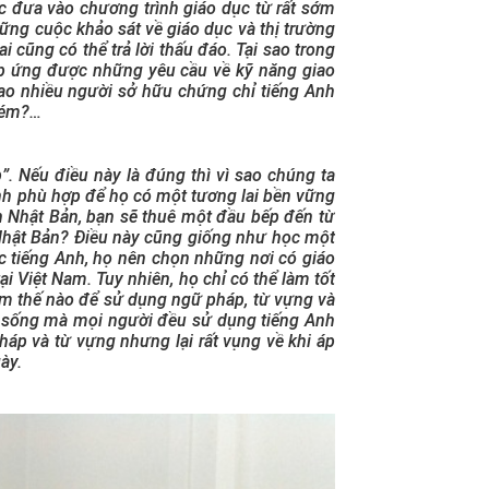
 đưa vào chương trình giáo dục từ rất sớm
ững cuộc khảo sát về giáo dục và thị trường
cũng có thể trả lời thấu đáo. Tại sao trong
áp ứng được những yêu cầu về kỹ năng giao
sao nhiều người sở hữu chứng chỉ tiếng Anh
 kém?…
”. Nếu điều này là đúng thì vì sao chúng ta
h phù hợp để họ có một tương lai bền vững
 Nhật Bản, bạn sẽ thuê một đầu bếp đến từ
 Nhật Bản? Điều này cũng giống như học một
tiếng Anh, họ nên chọn những nơi có giáo
ại Việt Nam. Tuy nhiên, họ chỉ có thể làm tốt
àm thế nào để sử dụng ngữ pháp, từ vựng và
g sống mà mọi người đều sử dụng tiếng Anh
pháp và từ vựng nhưng lại rất vụng về khi áp
ày.