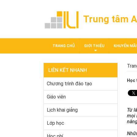
Trung tâm A
TRANG CHỦ
GIỚI THIỆU
KHUYẾN MÃI
Tran
LIÊN KẾT NHANH
Học 
Chương trình đào tạo
Giáo viên
Lịch khai giảng
Từ l
mọi 
năng
Lớp học
Nhữn
Học phí