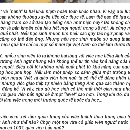
” và “hành” là hai khái niệm hoàn toàn khác nhau. Vì vậy, đôi l
bạn không thường xuyên tiếp xúc thực tế. Làm thế nào để lựa 
 hàng trăm cơ sở đào tạo tiếng Anh như hiện nay? Đó không chỉ
òn là băn khoăn của hầu hết mọi người trong xã hội. Ai cũng
 quả nhất. Nếu học sinh muốn tìm hiểu các quy tắc ngữ pháp và
cũng có thể đáp ứng. Nhưng nếu học sinh muốn sử dụng thành
 hiệu quả thì chỉ có một số ít nơi tại Việt Nam có thể làm được đ
ó, nhiều sinh viên tỏ ra không hài lòng với việc học tiếng Anh 
trường Anh ngữ nhưng vẫn không thể tự tin vào khả năng của m
 ngoài. Điều cốt lõi không phải xuất phát từ khả năng của 
ng học phù hợp. Nếu làm một phép so sánh giữa một trường t
 viên người Việt và giáo viên bản ngữ ta có thể dễ dàng nhận 
 nhưng việc giao tiếp tự nhiên bằng tiếng Anh qua các thành 
 đáng kể. Vì vậy, cho dù học sinh có thể mất thời gian như 
 với giáo viên bản ngữ sẽ ở một “level” cao hơn. Trong khi đó, đ
ội làm việc trong môi trường quốc tế hoặc du học...
việc xem xét tầm quan trọng của việc thành thạo trong giao t
g Anh như thế nào? Chọn một nơi vừa có giáo viên người nước 
nơi có 100% giáo viên bản ngữ?