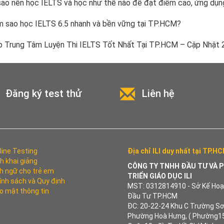
sao nên học IELTS và học như thế nào để đạt điểm cao, ứng dụn
 sao học IELTS 6.5 nhanh và bền vững tại TP.HCM?
 Trung Tâm Luyện Thi IELTS Tốt Nhất Tại TP.HCM – Cập Nhật 
Đăng ký test thử
Liên hệ
line Testing
Địa chỉ ILI duy nhất tại TP.H
ch khai giảng
CÔNG TY TNHH ĐẦU TƯ VÀ 
h ngữ cho trẻ em
TRIỂN GIÁO DỤC ILI
ính sách và Quy định
MST: 0312814910 - Sở Kế Hoạ
o mật thông tin
Đầu Tư TP.HCM
ĐC: 20-22-24 Khu C Trường Sơ
Phường Hoà Hưng, ( Phường15