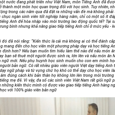
một nước đang phát triển như Việt Nam, môn Tiếng Anh đã được
rở thành một môn học quan trọng đối với học sinh. Tuy nhiên, nh
động trong các năm qua đã đặt ra những vấn đề mà không phải ai 
 chục ngàn sinh viên tốt nghiệp hàng năm, chỉ có một số ít đ
 tiếng Anh để hòa nhập vào môi trường lao động quốc tế? Tại 
 trung bình nhưng khả năng giao tiếp tiếng Anh chỉ ở mức yếu -
i đó đã nói rằng: “Kiến thức là cái mà không ai có thể đánh cắp
g mang đến cho học viên một phương pháp dạy và học tiếng An
n định hơn? Nếu bạn muốn tìm hiểu làm thế nào để nấu món ăn
ay bạn sẽ thuê một người được sinh ra, lớn lên và nấu món ăn
 ngữ mới. Nếu phụ huynh học sinh muốn cho con em mình học 
 người bản ngữ. Có rất nhiều giáo viên người Việt dạy tiếng Anh t
 dạy ngữ pháp và từ vựng chứ họ khó có thể dạy cho học viên l
 âm đúng cách khi bản thân họ không lớn lên trong môi trườn
tiếng mẹ đẻ. Vì vậy, đa số các sinh viên Việt Nam rất giỏi ngữ 
 những kiến thức mình có được vào giao tiếp tiếng Anh hàng ng
học với 100% giáo viên bản ngữ