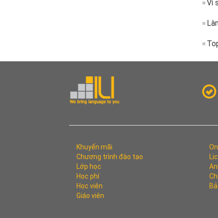
Vì 
Làm
Top
Khuyến mãi
On
Chương trình đào tạo
Lị
Lớp học
An
Học phí
Ch
Học viên
Bả
Giáo viên