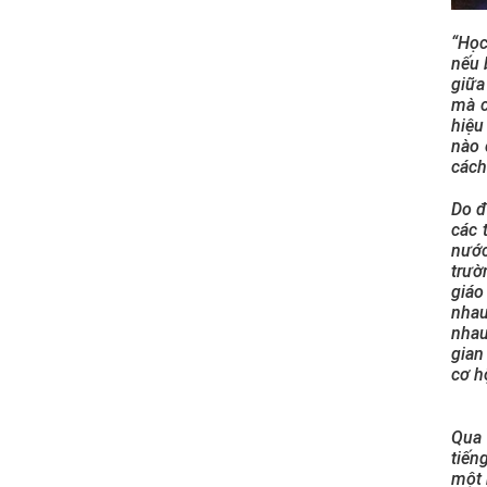
“Học
nếu 
giữa
mà c
hiệu
nào 
cách
Do đ
các 
nước
trườ
giáo
nhau
nhau
gian
cơ h
Qua 
tiến
một 