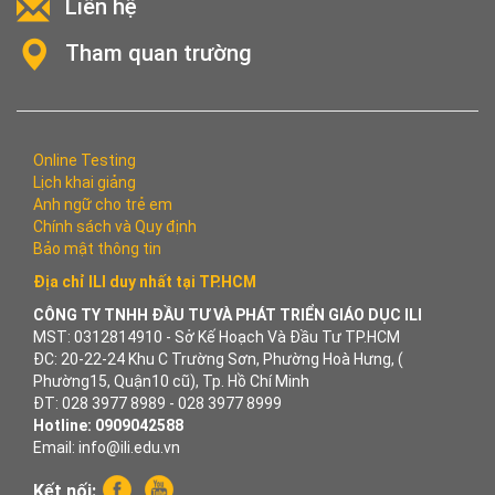
Liên hệ
Tham quan trường
Online Testing
Lịch khai giảng
Anh ngữ cho trẻ em
Chính sách và Quy định
Bảo mật thông tin
Địa chỉ ILI duy nhất tại TP.HCM
CÔNG TY TNHH ĐẦU TƯ VÀ PHÁT TRIỂN GIÁO DỤC ILI
MST: 0312814910 - Sở Kế Hoạch Và Đầu Tư TP.HCM
ĐC: 20-22-24 Khu C Trường Sơn, Phường Hoà Hưng, (
Phường15, Quận10 cũ), Tp. Hồ Chí Minh
ĐT: 028 3977 8989 - 028 3977 8999
Hotline: 0909042588
Email: info@ili.edu.vn
Kết nối: