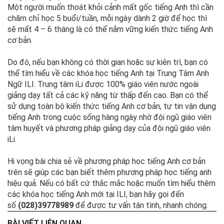
Một người muốn thoát khỏi cảnh mất gốc tiếng Anh thì cần
chăm chỉ học 5 buổi/tuần, mỗi ngày dành 2 giờ để học thì
sẽ mất 4 – 6 tháng là có thể nắm vững kiến thức tiếng Anh
cơ bản.
Do đó, nếu bạn không có thời gian hoặc sự kiên trì, bạn có
thể tìm hiểu về các khóa học tiếng Anh tại Trung Tâm Anh
Ngữ ILI. Trung tâm iLi được 100% giáo viên nước ngoài
giảng dạy tất cả các kỹ năng từ thấp đến cao. Bạn có thể
sử dụng toàn bộ kiến thức tiếng Anh cơ bản, tự tin vận dụng
tiếng Anh trong cuộc sống hàng ngày nhờ đội ngũ giáo viên
tâm huyết và phương pháp giảng dạy của đội ngũ giáo viên
iLi.
Hi vọng bài chia sẻ về phương pháp học tiếng Anh cơ bản
trên sẽ giúp các bạn biết thêm phương pháp học tiếng anh
hiệu quả. Nếu có bất cứ thắc mắc hoặc muốn tìm hiểu thêm
các khóa học tiếng Anh mới tại ILI, bạn hãy gọi đến
số
(028)39778989
để được tư vấn tận tình, nhanh chóng.
BÀI VIẾT LIÊN QUAN