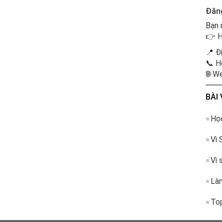
Đăng
Bạn 
👉 H
📍 Đ
📞 H
🌐 W
BÀI 
Học
Vì 
Vì 
Làm
Top