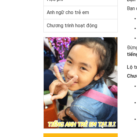
Bạn 
Anh ngữ cho trẻ em
Chương trình hoạt động
Đừng
tiến
Lộ t
Chươ