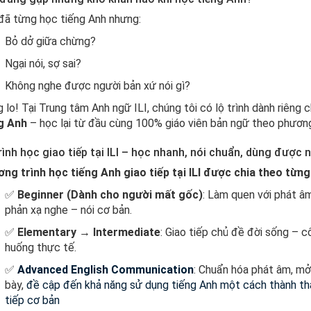
đã từng học tiếng Anh nhưng:
Bỏ dở giữa chừng?
Ngại nói, sợ sai?
Không nghe được người bản xứ nói gì?
 lo! Tại Trung tâm Anh ngữ ILI, chúng tôi có lộ trình dành riêng 
g Anh
– học lại từ đầu cùng 100% giáo viên bản ngữ theo phương
rình học giao tiếp tại ILI – học nhanh, nói chuẩn, dùng được 
ng trình học tiếng Anh giao tiếp tại ILI được chia theo từng
✅
Beginner (Dành cho người mất gốc)
: Làm quen với phát â
phản xạ nghe – nói cơ bản.
✅
Elementary → Intermediate
: Giao tiếp chủ đề đời sống – cô
huống thực tế.
✅
Advanced English Communication
: Chuẩn hóa phát âm, mở
bày,
đề cập đến khả năng sử dụng tiếng Anh một cách thành thạ
tiếp cơ bản