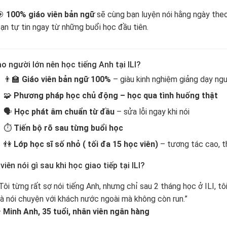
🎯
100% giáo viên bản ngữ
sẽ cùng bạn luyện nói hằng ngày theo 
ạn tự tin ngay từ những buổi học đầu tiên.
ao người lớn nên học tiếng Anh tại ILI?
👨‍🏫
Giáo viên bản ngữ 100%
– giàu kinh nghiệm giảng dạy ng
🧩
Phương pháp học chủ động – học qua tình huống thật
🗣️
Học phát âm chuẩn từ đầu
– sửa lỗi ngay khi nói
⏱️
Tiến bộ rõ sau từng buổi học
👫
Lớp học sĩ số nhỏ ( tối đa 15 học viên)
– tương tác cao, t
viên nói gì sau khi học giao tiếp tại ILI?
Tôi từng rất sợ nói tiếng Anh, nhưng chỉ sau 2 tháng học ở ILI, tô
à nói chuyện với khách nước ngoài mà không còn run.”
–
Minh Anh, 35 tuổi, nhân viên ngân hàng