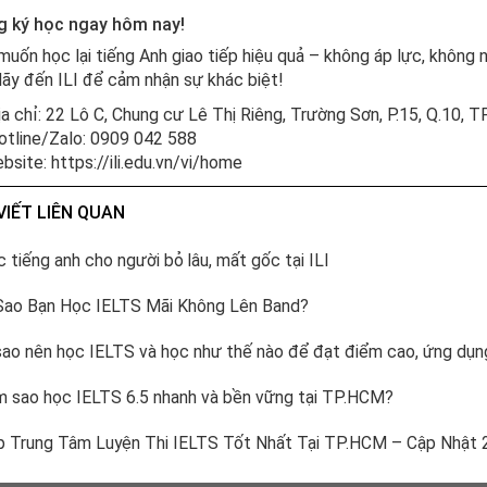
 ký học ngay hôm nay!
muốn học lại tiếng Anh giao tiếp hiệu quả – không áp lực, không
ãy đến ILI để cảm nhận sự khác biệt!
ịa chỉ: 22 Lô C, Chung cư Lê Thị Riêng, Trường Sơn, P.15, Q.10, 
otline/Zalo: 0909 042 588
ebsite: https://ili.edu.vn/vi/home
VIẾT LIÊN QUAN
 tiếng anh cho người bỏ lâu, mất gốc tại ILI
Sao Bạn Học IELTS Mãi Không Lên Band?
sao nên học IELTS và học như thế nào để đạt điểm cao, ứng dụn
 sao học IELTS 6.5 nhanh và bền vững tại TP.HCM?
 Trung Tâm Luyện Thi IELTS Tốt Nhất Tại TP.HCM – Cập Nhật 