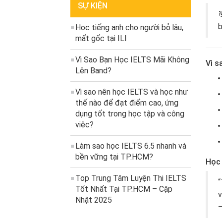
SỰ KIỆN
b
Học tiếng anh cho người bỏ lâu,
mất gốc tại ILI
Vì Sao Bạn Học IELTS Mãi Không
Vì s
Lên Band?
Vì sao nên học IELTS và học như
thế nào để đạt điểm cao, ứng
dụng tốt trong học tập và công
việc?
Làm sao học IELTS 6.5 nhanh và
bền vững tại TP.HCM?
Học 
Top Trung Tâm Luyện Thi IELTS
“
Tốt Nhất Tại TP.HCM – Cập
v
Nhật 2025