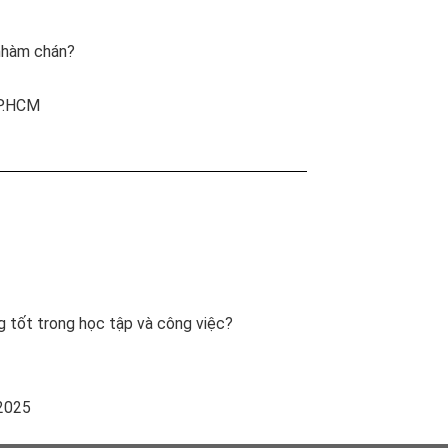
 nhàm chán?
TP.HCM
g tốt trong học tập và công việc?
2025