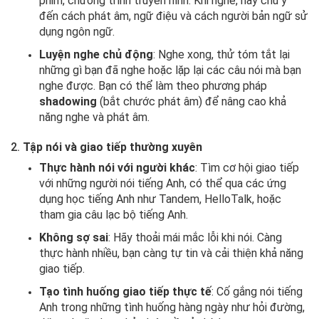
phim, chương trình truyền hình. Khi nghe, hãy chú ý
đến cách phát âm, ngữ điệu và cách người bản ngữ sử
dụng ngôn ngữ.
Luyện nghe chủ động
: Nghe xong, thử tóm tắt lại
những gì bạn đã nghe hoặc lặp lại các câu nói mà bạn
nghe được. Bạn có thể làm theo phương pháp
shadowing
(bắt chước phát âm) để nâng cao khả
năng nghe và phát âm.
2.
Tập nói và giao tiếp thường xuyên
Thực hành nói với người khác
: Tìm cơ hội giao tiếp
với những người nói tiếng Anh, có thể qua các ứng
dụng học tiếng Anh như Tandem, HelloTalk, hoặc
tham gia câu lạc bộ tiếng Anh.
Không sợ sai
: Hãy thoải mái mắc lỗi khi nói. Càng
thực hành nhiều, bạn càng tự tin và cải thiện khả năng
giao tiếp.
Tạo tình huống giao tiếp thực tế
: Cố gắng nói tiếng
Anh trong những tình huống hàng ngày như hỏi đường,