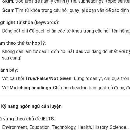
Skim
: Đọc lướt để nắm ý chính (title, subheadings, topic sent
Scan
: Tìm từ khóa trong câu hỏi, quay lại đoạn văn để xác định v
ghlight từ khóa (keywords):
Dùng bút chì để gạch chân các từ khóa trong câu hỏi: tên riêng,
m theo thứ tự hợp lý:
Không cần làm từ câu 1 đến 40. Bắt đầu với dạng dễ nhất với b
sau cùng)
ánh bẫy:
Với câu hỏi
True/False/Not Given
: Đừng "đoán ý", chỉ dựa trên
Với
Matching headings
: Chỉ chọn heading bao quát cả đoạn, đ
.
Kỹ năng ngôn ngữ cần luyện
ừ vựng theo chủ đề IELTS:
Environment, Education, Technology, Health, History, Science…