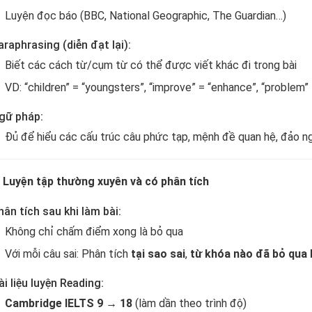
Luyện đọc báo (BBC, National Geographic, The Guardian…)
araphrasing (diễn đạt lại):
Biết các cách từ/cụm từ có thể được viết khác đi trong bài
VD: “children” = “youngsters”, “improve” = “enhance”, “problem” 
gữ pháp:
Đủ để hiểu các cấu trúc câu phức tạp, mệnh đề quan hệ, đảo ng
.
Luyện tập thường xuyên và có phân tích
hân tích sau khi làm bài:
Không chỉ chấm điểm xong là bỏ qua
Với mỗi câu sai: Phân tích
tại sao sai
,
từ khóa nào đã bỏ qua 
ài liệu luyện Reading:
Cambridge IELTS 9 → 18
(làm dần theo trình độ)