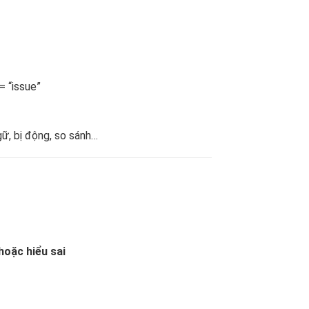
= “issue”
ữ, bị động, so sánh…
hoặc hiểu sai