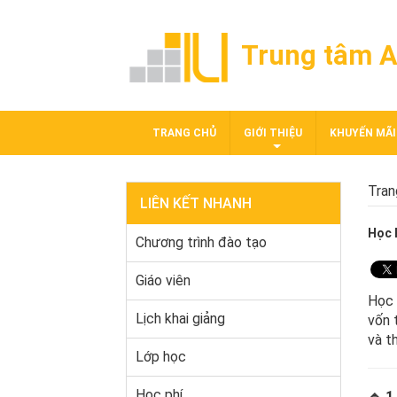
Trung tâm A
TRANG CHỦ
GIỚI THIỆU
KHUYẾN MÃI
Tran
LIÊN KẾT NHANH
Học 
Chương trình đào tạo
Giáo viên
Học
Lịch khai giảng
vốn 
và t
Lớp học
Học phí
🔹 1