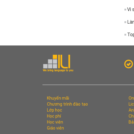
Vì 
Làm
Top
Khuyến mãi
On
Chương trình đào tạo
Lị
Lớp học
An
Học phí
Ch
Học viên
Bả
Giáo viên