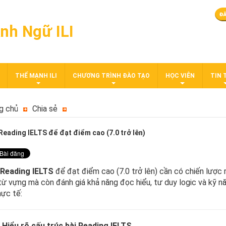
nh Ngữ ILI
THẾ MẠNH ILI
CHƯƠNG TRÌNH ĐÀO TẠO
HỌC VIÊN
TIN 
g chủ
Chia sẻ
Reading IELTS để đạt điểm cao (7.0 trở lên)
Reading IELTS
để đạt điểm cao (7.0 trở lên) cần có chiến lược r
từ vựng mà còn đánh giá khả năng đọc hiểu, tư duy logic và kỹ nă
hực tế:
.
Hiểu rõ cấu trúc bài Reading IELTS