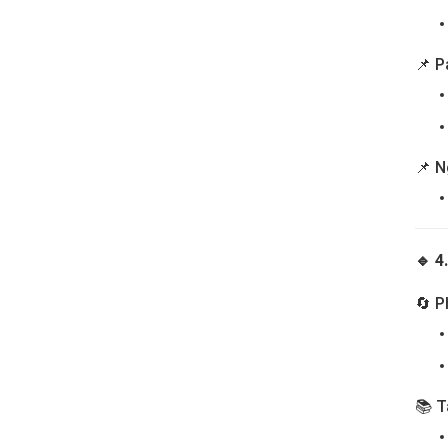
📌 P
📌 N
🔹 4
🔄 P
📚 T