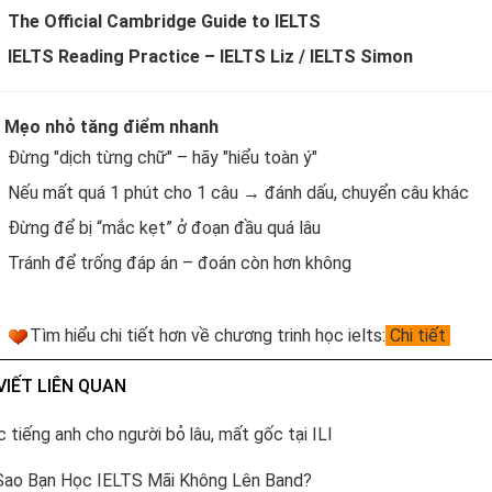
The Official Cambridge Guide to IELTS
IELTS Reading Practice – IELTS Liz / IELTS Simon
.
Mẹo nhỏ tăng điểm nhanh
Đừng "dịch từng chữ" – hãy "hiểu toàn ý"
Nếu mất quá 1 phút cho 1 câu → đánh dấu, chuyển câu khác
Đừng để bị “mắc kẹt” ở đoạn đầu quá lâu
Tránh để trống đáp án – đoán còn hơn không
Tìm hiểu chi tiết hơn về chương trinh học ielts:
Chi tiết
VIẾT LIÊN QUAN
 tiếng anh cho người bỏ lâu, mất gốc tại ILI
Sao Bạn Học IELTS Mãi Không Lên Band?