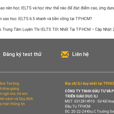
sao nên học IELTS và học như thế nào để đạt điểm cao, ứng dụn
 sao học IELTS 6.5 nhanh và bền vững tại TP.HCM?
 Trung Tâm Luyện Thi IELTS Tốt Nhất Tại TP.HCM – Cập Nhật 
Đăng ký test thử
Liên hệ
line Testing
Địa chỉ ILI duy nhất tại TP.H
ch khai giảng
CÔNG TY TNHH ĐẦU TƯ VÀ 
h ngữ cho trẻ em
TRIỂN GIÁO DỤC ILI
ính sách và Quy định
MST: 0312814910 - Sở Kế Hoạ
o mật thông tin
Đầu Tư TP.HCM
ĐC: 20-22-24 Khu C Trường Sơ