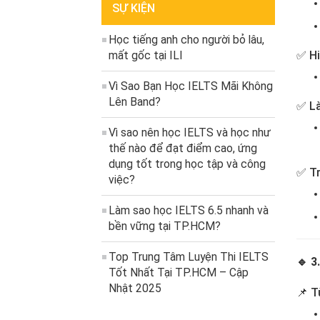
SỰ KIỆN
Học tiếng anh cho người bỏ lâu,
✅ Hi
mất gốc tại ILI
Vì Sao Bạn Học IELTS Mãi Không
Lên Band?
✅ Là
Vì sao nên học IELTS và học như
thế nào để đạt điểm cao, ứng
dụng tốt trong học tập và công
✅ Tr
việc?
Làm sao học IELTS 6.5 nhanh và
bền vững tại TP.HCM?
Top Trung Tâm Luyện Thi IELTS
🔹 3
Tốt Nhất Tại TP.HCM – Cập
Nhật 2025
📌 T