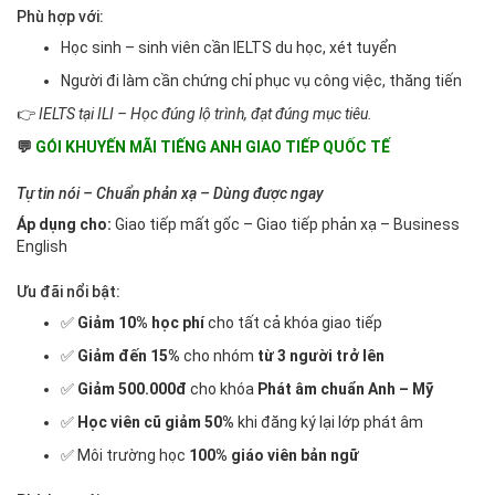
Phù hợp với:
Học sinh – sinh viên cần IELTS du học, xét tuyển
Người đi làm cần chứng chỉ phục vụ công việc, thăng tiến
👉
IELTS tại ILI – Học đúng lộ trình, đạt đúng mục tiêu.
💬
GÓI KHUYẾN MÃI TIẾNG ANH GIAO TIẾP QUỐC TẾ
Tự tin nói – Chuẩn phản xạ – Dùng được ngay
Áp dụng cho:
Giao tiếp mất gốc – Giao tiếp phản xạ – Business
English
Ưu đãi nổi bật:
✅
Giảm 10% học phí
cho tất cả khóa giao tiếp
✅
Giảm đến 15%
cho nhóm
từ 3 người trở lên
✅
Giảm 500.000đ
cho khóa
Phát âm chuẩn Anh – Mỹ
✅
Học viên cũ giảm 50%
khi đăng ký lại lớp phát âm
✅ Môi trường học
100% giáo viên bản ngữ