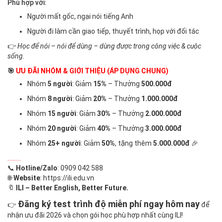
Phù hợp với:
Người mất gốc, ngại nói tiếng Anh
Người đi làm cần giao tiếp, thuyết trình, họp với đối tác
👉
Học để nói – nói để dùng – dùng được trong công việc & cuộc
sống.
🎯
ƯU ĐÃI NHÓM & GIỚI THIỆU (ÁP DỤNG CHUNG)
Nhóm
5 người
: Giảm
15%
– Thưởng
500.000đ
Nhóm
8 người
: Giảm
20%
– Thưởng
1.000.000đ
Nhóm
15 người
: Giảm
30%
– Thưởng
2.000.000đ
Nhóm
20 người
: Giảm
40%
– Thưởng
3.000.000đ
Nhóm
25+ người
: Giảm
50%
, tặng thêm
5.000.000đ
🎉
.........
📞
Hotline/Zalo
: 0909 042 588
🌐
Website
:
https://ili.edu.vn
🔖
ILI – Better English, Better Future.
Đăng ký test trình độ miễn phí ngay hôm nay
👉
để
nhận ưu đãi 2026 và chọn gói học phù hợp nhất cùng ILI!