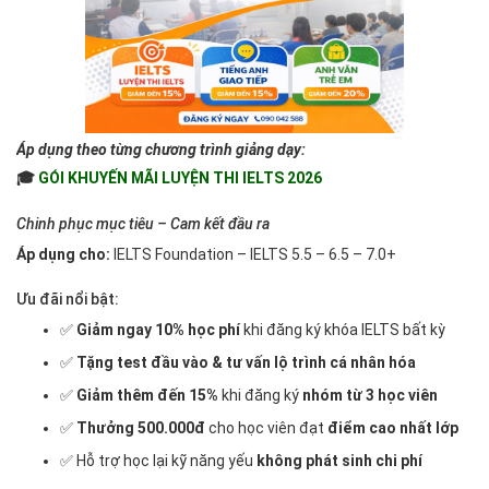
Áp dụng theo từng chương trình giảng dạy:
🎓
GÓI KHUYẾN MÃI LUYỆN THI IELTS 2026
Chinh phục mục tiêu – Cam kết đầu ra
Áp dụng cho:
IELTS Foundation – IELTS 5.5 – 6.5 – 7.0+
Ưu đãi nổi bật:
✅
Giảm ngay 10% học phí
khi đăng ký khóa IELTS bất kỳ
✅
Tặng test đầu vào & tư vấn lộ trình cá nhân hóa
✅
Giảm thêm đến 15%
khi đăng ký
nhóm từ 3 học viên
✅
Thưởng 500.000đ
cho học viên đạt
điểm cao nhất lớp
✅ Hỗ trợ học lại kỹ năng yếu
không phát sinh chi phí